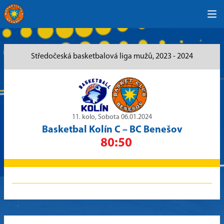
Středočeská basketbalová liga mužů, 2023 - 2024
11. kolo, Sobota 06.01.2024
Basketbal Kolín C
–
BC Benešov
80:50