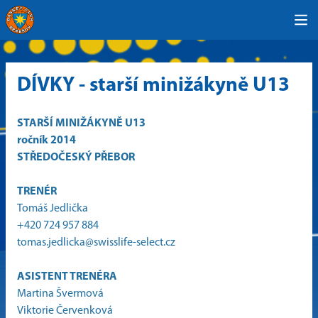
DÍVKY - starší minižákyně U13
STARŠÍ MINIŽÁKYNĚ U13
ročník 2014
STŘEDOČESKÝ PŘEBOR
TRENÉR
Tomáš Jedlička
+420 724 957 884
tomas.jedlicka@swisslife-select.cz
ASISTENT TRENÉRA
Martina Švermová
Viktorie Červenková