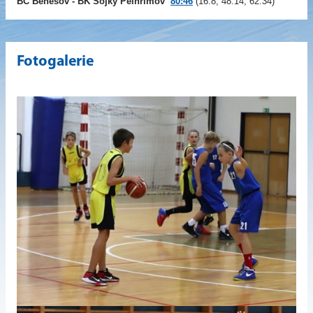
BC Benešov - BK Sojky Pelhřimov
80:46
(16:8, 48:14, 62:34)
Fotogalerie