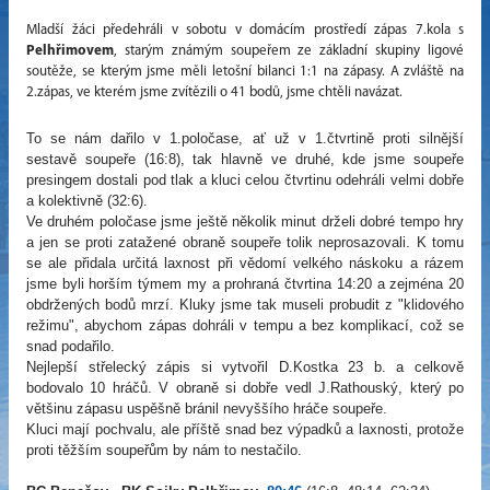
Mladší žáci předehráli v sobotu v domácím prostředí zápas 7.kola s
Pelhřimovem
, starým známým soupeřem ze základní skupiny ligové
soutěže, se kterým jsme měli letošní bilanci 1:1 na zápasy. A zvláště na
2.zápas, ve kterém jsme zvítězili o 41 bodů, jsme chtěli navázat.
To se nám dařilo v 1.poločase, ať už v 1.čtvrtině proti silnější
sestavě soupeře (16:8), tak hlavně ve druhé, kde jsme soupeře
presingem dostali pod tlak a kluci celou čtvrtinu odehráli velmi dobře
a kolektivně (32:6).
Ve druhém poločase jsme ještě několik minut drželi dobré tempo hry
a jen se proti zatažené obraně soupeře tolik neprosazovali. K tomu
se ale přidala určitá laxnost při vědomí velkého náskoku a rázem
jsme byli horším týmem my a prohraná čtvrtina 14:20 a zejména 20
obdržených bodů mrzí. Kluky jsme tak museli probudit z "klidového
režimu", abychom zápas dohráli v tempu a bez komplikací, což se
snad podařilo.
Nejlepší střelecký zápis si vytvořil D.Kostka 23 b. a celkově
bodovalo 10 hráčů. V obraně si dobře vedl J.Rathouský, který po
většinu zápasu uspěšně bránil nevyššího hráče soupeře.
Kluci mají pochvalu, ale příště snad bez výpadků a laxnosti, protože
proti těžším soupeřům by nám to nestačilo.