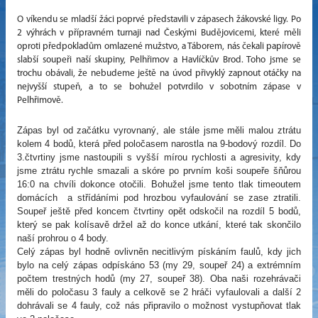
O víkendu se mladší žáci poprvé představili v zápasech žákovské ligy. Po
2 výhrách v přípravném turnaji nad Českými Budějovicemi, které měli
oproti předpokladům omlazené mužstvo, a Táborem, nás čekali papírově
slabší soupeři naší skupiny, Pelhřimov a Havlíčkův Brod. Toho jsme se
trochu obávali, že nebudeme ještě na úvod přivyklý zapnout otáčky na
nejvyšší stupeň, a to se bohužel potvrdilo v sobotním zápase v
Pelhřimově.
Zápas byl od začátku vyrovnaný, ale stále jsme měli malou ztrátu
kolem 4 bodů, která před poločasem narostla na 9-bodový rozdíl. Do
3.čtvrtiny jsme nastoupili s vyšší mírou rychlosti a agresivity, kdy
jsme ztrátu rychle smazali a skóre po prvním koši soupeře šňůrou
16:0 na chvíli dokonce otočili. Bohužel jsme tento tlak timeoutem
domácích a střídáními pod hrozbou vyfaulování se zase ztratili.
Soupeř ještě před koncem čtvrtiny opět odskočil na rozdíl 5 bodů,
který se pak kolísavě držel až do konce utkání, které tak skončilo
naší prohrou o 4 body.
Celý zápas byl hodně ovlivněn necitlivým pískáním faulů, kdy jich
bylo na celý zápas odpískáno 53 (my 29, soupeř 24) a extrémním
počtem trestných hodů (my 27, soupeř 38). Oba naši rozehrávači
měli do poločasu 3 fauly a celkově se 2 hráči vyfaulovali a další 2
dohrávali se 4 fauly, což nás připravilo o možnost vystupňovat tlak