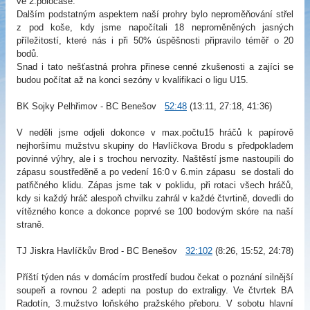
ve 2.poločase.
Dalším podstatným aspektem naší prohry bylo neproměňování střel
z pod koše, kdy jsme napočítali 18 neproměněných jasných
příležitostí, které nás i při 50% úspěšnosti připravilo téměř o 20
bodů.
Snad i tato nešťastná prohra přinese cenné zkušenosti a zajíci se
budou počítat až na konci sezóny v kvalifikaci o ligu U15.
BK Sojky Pelhřimov - BC Benešov
52:48
(13:11, 27:18, 41:36)
V neděli jsme odjeli dokonce v max.počtu15 hráčů k papírově
nejhoršímu mužstvu skupiny do Havlíčkova Brodu s předpokladem
povinné výhry, ale i s trochou nervozity. Naštěstí jsme nastoupili do
zápasu soustředěně a po vedení 16:0 v 6.min zápasu se dostali do
patřičného klidu. Zápas jsme tak v poklidu, při rotaci všech hráčů,
kdy si každý hráč alespoň chvilku zahrál v každé čtvrtině, dovedli do
vítězného konce a dokonce poprvé se 100 bodovým skóre na naší
straně.
TJ Jiskra Havlíčkův Brod - BC Benešov
32:102
(8:26, 15:52, 24:78)
Příští týden nás v domácím prostředí budou čekat o poznání silnější
soupeři a rovnou 2 adepti na postup do extraligy. Ve čtvrtek BA
Radotín, 3.mužstvo loňského pražského přeboru. V sobotu hlavní