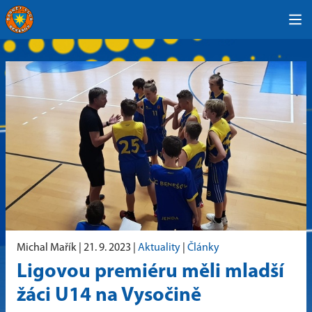
Michal Mařík |
21. 9. 2023
|
Aktuality
|
Články
Ligovou premiéru měli mladší
žáci U14 na Vysočině