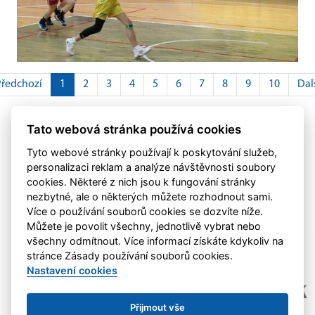
ředchozí
1
2
3
4
5
6
7
8
9
10
Dal
Zobrazeno 1–12 z celkem 112
Tato webová stránka používá cookies
Tyto webové stránky používají k poskytování služeb,
personalizaci reklam a analýze návštěvnosti soubory
cookies. Některé z nich jsou k fungování stránky
nezbytné, ale o některých můžete rozhodnout sami.
Více o používání souborů cookies se dozvíte níže.
Můžete je povolit všechny, jednotlivě vybrat nebo
všechny odmítnout. Více informací získáte kdykoliv na
stránce Zásady používání souborů cookies.
Nastavení cookies
Přijmout vše