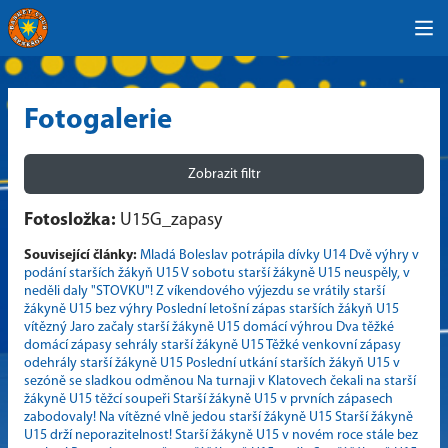
Fotogalerie
Zobrazit filtr
Fotosložka:
U15G_zapasy
Související články:
Mladá Boleslav potrápila dívky U14
Dvě výhry v
podání starších žákyň U15
V sobotu starší žákyně U15 neuspěly, v
neděli daly "STOVKU"!
Z víkendového výjezdu se vrátily starší
žákyně U15 bez výhry
Poslední letošní zápas starších žákyň U15
vítězný
Jaro začaly starší žákyně U15 domácí výhrou
Dva těžké
domácí zápasy sehrály starší žákyně U15
Těžké venkovní zápasy
odehrály starší žákyně U15
Poslední utkání starších žákyň U15 v
sezóně se sladkou odměnou
Na turnaji v Klatovech čekali na starší
žákyně U15 těžcí soupeři
Starší žákyně U15 v prvních zápasech
zabodovaly!
Na vítězné vlně jedou starší žákyně U15
Starší žákyně
U15 drží neporazitelnost!
Starší žákyně U15 v novém roce stále bez