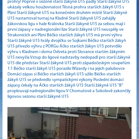
prohry!
Poprvé v sezoně starší žákyně U15 padly
Starší žákyně U15
ukázaly velkou houževnatost
Těsná prohra starších žákyň U15 s
Plzní
Starší žákyně U15 na konečném druhém místě
Starší žákyně
U15 nastartoval turnaj na Kladně
Starší žákyně U15 zahájily
žákovskou ligu v hale Královka
Starší žákyně U15 za sebou mají i
první zápasy v nadregionální lize
Starší žákyně U15 neuspěly ve
Strakonicích ani Plzni
Béčko starších žákyň U15 má první výhru
Starší žákyně U15 hrály dvojičku se Sojkami
Béčko starších žákyň
U15 přivezlo výhru z PORGu
Áčko starších žákyn U15 potvrdilo
výhru s Kladnem i doma
Odveta proti Slovance starším žákyním
U15 nevyšla
Vstup do ligové nadstavby nedopadl pro starší žákyně
U15 dle představ
Starší žákyně U15 proti západočeským soupeřům
1:1
Béčko starší žákyň U15 porazilo Wizardy i na jejich palubovce
Domácí zápas si Béčko starších žákyň U15 užilo
Béčko starších
žákyň U15 se předvedlo sympatickými výkony
Poslední domácí
zápasy čekaly na Áčko starších žákyň U15
Starší žákyně U15 "B"
proplouvají nadregionální ligou
V Chomutově a Sokolově zakončily
ligovou sezonu starší žákyně U15