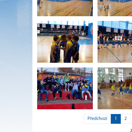
Předchozí
1
2
Z