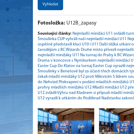
Vyhledat
Fotosložka:
U12B_zapasy
Související články:
Nejmladší minižáci U11 ovládli turn
Šmoulinka CUP vyhráli naši nejmladší minižáci U11
Nej
úspěšně představili kluci U10 i U11
Další těžká utkání 
čarodějům z BC Wizards
Druhé místo přivezli nejmladší
nejmladší minižáky U11
Na turnaj do Prahy k BC Wizard
Drama v koncovce s Nymburkem nejmladší minižáci U1
Easter Cup
Do Klatov na turnaj Easter Cup vyrazili nej
Šmoulinky v Benešově byl za účasti třech domácích t
čekali mladší minižáky U12 proti Milovicím
S lídrem so
do Nehvizd
Překvapení v podání mladších minižáků U
prohry mladších minižáků U12
Mladší minižáci U12 př
U12 zvládli
Výhru nad Kladnem si připsali mladší miniž
U12 vyrazili k utkáním do Poděbrad
Nadstavbu zakonči