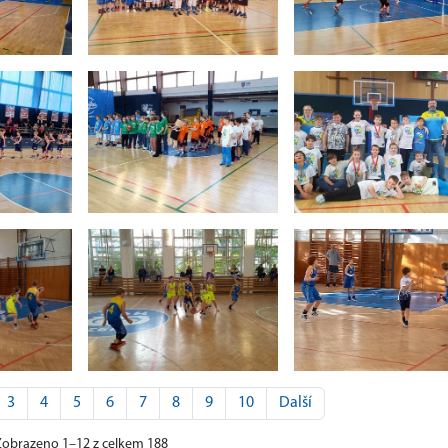
3
4
5
6
7
8
9
10
Další
obrazeno 1–12 z celkem 188