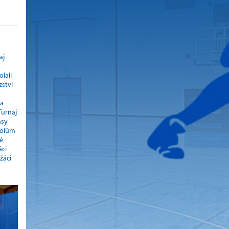
aj
lali
zství
na
Turnaj
asy
okolům
é
áci
žáci