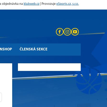
 a objednávka na
klubweb.cz
| Provozuje
eSports.cz, s.r.o.
ANSHOP
ČLENSKÁ SEKCE