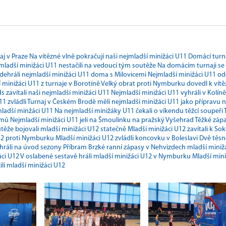
aj v Praze
Na vítězné vlně pokračují naši nejmladší minižáci U11
Domácí turn
mladší minižáci U11 nestačili na vedoucí tým soutěže
Na domácím turnaji se
odehráli nejmladší minižáci U11 doma s Milovicemi
Nejmladší minižáci U11 odo
 minižáci U11 z turnaje v Borotíně
Velký obrat proti Nymburku dovedl k vítě
s zavítali naši nejmladší minižáci U11
Nejmladší minižáci U11 vyhráli v Kolíně
1 zvládli
Turnaj v Českém Brodě měli nejmladší minižáci U11 jako přípravu 
mladší minžáci U11
Na nejmladší minižáky U11 čekali o víkendu těžcí soupeři
ýmů
Nejmladší minižáci U11 jeli na Šmoulinku na pražský Vyšehrad
Těžké záp
utěže bojovali mladší minižáci U12 statečně
Mladší minižáci U12 zavítali k S
12 proti Nymburku
Mladší minižáci U12 zvládli koncovku v Boleslavi
Dvě těsn
ehráli na úvod sezony Příbram
Brzké ranní zápasy v Nehvizdech mladší miniž
áci U12
V oslabené sestavě hráli mladší minižáci U12 v Nymburku
Mladší mini
li mladší minižáci U12